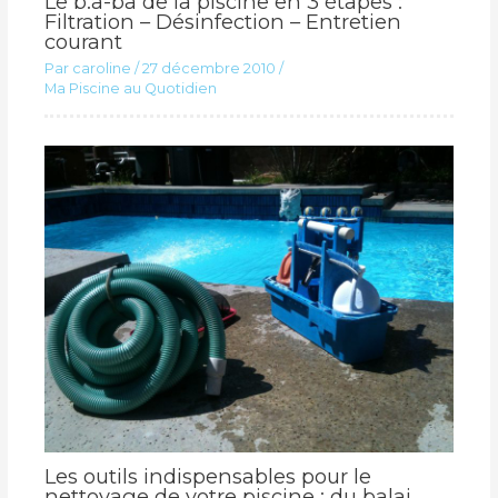
Le b.a-ba de la piscine en 3 étapes :
Filtration – Désinfection – Entretien
courant
Par
caroline
/
27 décembre 2010
/
Ma Piscine au Quotidien
Les outils indispensables pour le
nettoyage de votre piscine : du balai