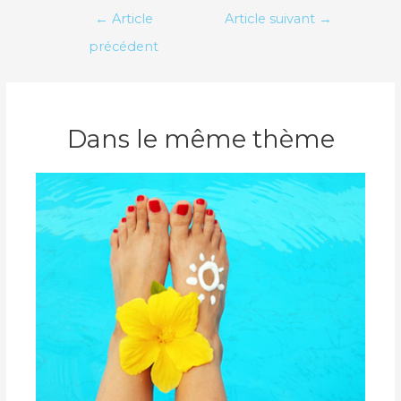
Navigation
←
Article
Article suivant
→
de
précédent
l’article
Dans le même thème