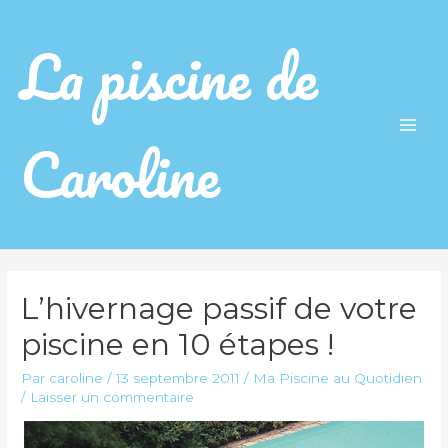
La piscine de
Caroline
Main
Men
L’hivernage passif de votre
piscine en 10 étapes !
Par
caroline
/
13 septembre 2011
/
Ma Piscine au Quotidien
/
Laisser un commentaire