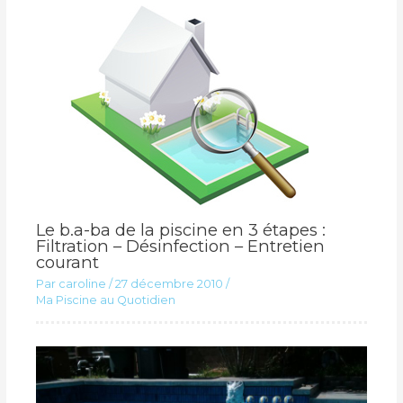
Le b.a-ba de la piscine en 3 étapes :
Filtration – Désinfection – Entretien
courant
Par
caroline
/
27 décembre 2010
/
Ma Piscine au Quotidien