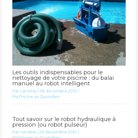
Les outils indispensables pour le
nettoyage de votre piscine : du balai
manuel au robot intelligent
Par
caroline
/
28 décembre 2010
/
Ma Piscine au Quotidien
Tout savoir sur le robot hydraulique à
pression (ou robot pulseur)
Par
caroline
/
29 décembre 2010
/
Ma Piscine au Quotidien