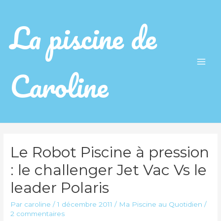
La piscine de
Caroline
Main
Men
Le Robot Piscine à pression
: le challenger Jet Vac Vs le
leader Polaris
Par
caroline
/
1 décembre 2011
/
Ma Piscine au Quotidien
/
2 commentaires