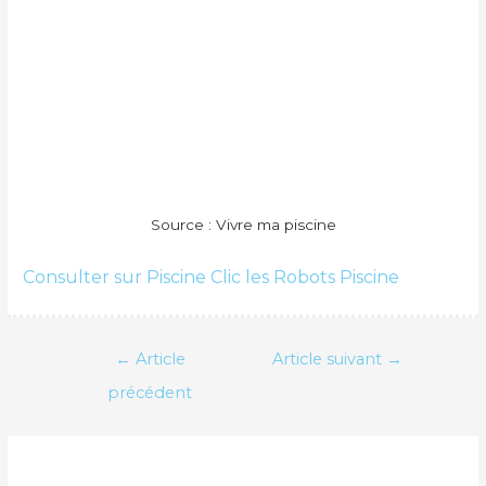
Source : Vivre ma piscine
Consulter sur Piscine Clic les Robots Piscine
Navigation
←
Article
Article suivant
→
de
précédent
l’article