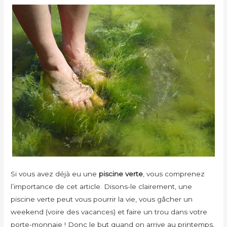
Si vous avez déjà eu une
piscine verte
, vous comprenez
l’importance de cet article. Disons-le clairement, une
piscine verte peut vous pourrir la vie, vous gâcher un
weekend (voire des vacances) et faire un trou dans votre
porte-monnaie ! Donc le but quand on arrive au printemps,