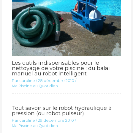
Les outils indispensables pour le
nettoyage de votre piscine : du balai
manuel au robot intelligent
Par
caroline
/
28 décembre 2010
/
Ma Piscine au Quotidien
Tout savoir sur le robot hydraulique à
pression (ou robot pulseur)
Par
caroline
/
29 décembre 2010
/
Ma Piscine au Quotidien