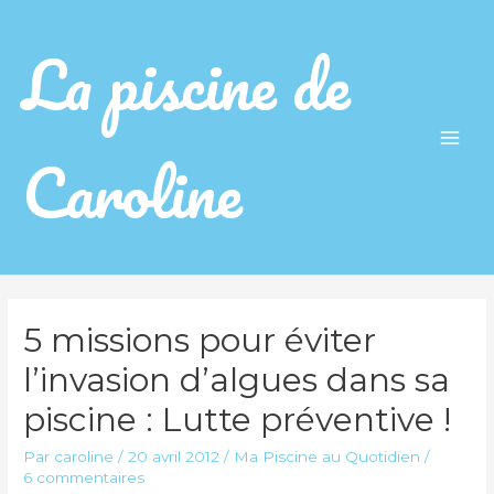
La piscine de
Caroline
Main
Men
5 missions pour éviter
l’invasion d’algues dans sa
piscine : Lutte préventive !
Par
caroline
/
20 avril 2012
/
Ma Piscine au Quotidien
/
6 commentaires