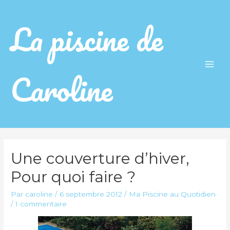
La piscine de
Caroline
Main
Men
Une couverture d’hiver,
Pour quoi faire ?
Par
caroline
/
6 septembre 2012
/
Ma Piscine au Quotidien
/
1 commentaire