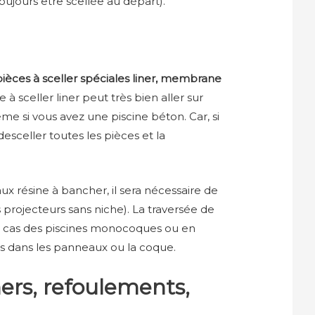
ujours être scellée au départ).
ièces à sceller spéciales
liner, membrane
à sceller liner peut très bien aller sur
ême si vous avez une piscine béton. Car, si
esceller toutes les pièces et la
x résine à bancher, il sera nécessaire de
 projecteurs sans niche). La traversée de
ns le cas des piscines monocoques ou en
es dans les panneaux ou la coque.
ers, refoulements,