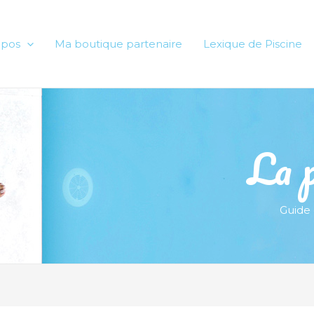
opos
Ma boutique partenaire
Lexique de Piscine
La p
Guide 