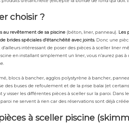
produits d’étanchéité (excepté la bonde de fond qui doit to
er choisir ?
ées au revêtement de sa piscine
(béton, liner, panneau).
Les p
e brides spéciales d’étanchéité avec joints.
Donc une pièce 
 d’ailleurs intéressant de poser des pièces à sceller liner m
scine en installant simplement un liner, vous n’aurez pas à d
e.
mé, blocs à bancher, agglos polystyrène à bancher, panneau
e des buses de refoulement et de la prise balai (et certains
nt y visser les différentes pièces à sceller sur la paroi. Da
paroi ne servent à rien car des réservations sont déjà créé
ièces à sceller piscine (skimm