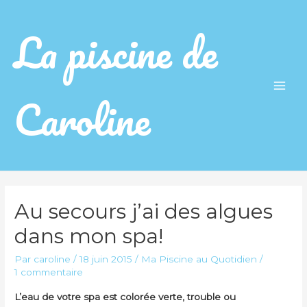
La piscine de
Caroline
Main
Men
Au secours j’ai des algues
dans mon spa!
Par
caroline
/
18 juin 2015
/
Ma Piscine au Quotidien
/
1 commentaire
L’eau de votre spa est colorée verte, trouble ou