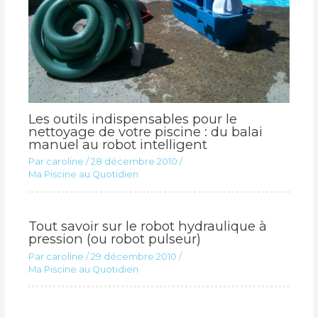
Les outils indispensables pour le
nettoyage de votre piscine : du balai
manuel au robot intelligent
Par
caroline
/
28 décembre 2010
/
Ma Piscine au Quotidien
Tout savoir sur le robot hydraulique à
pression (ou robot pulseur)
Par
caroline
/
29 décembre 2010
/
Ma Piscine au Quotidien