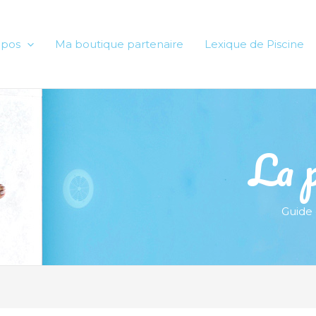
opos
Ma boutique partenaire
Lexique de Piscine
La p
Guide 