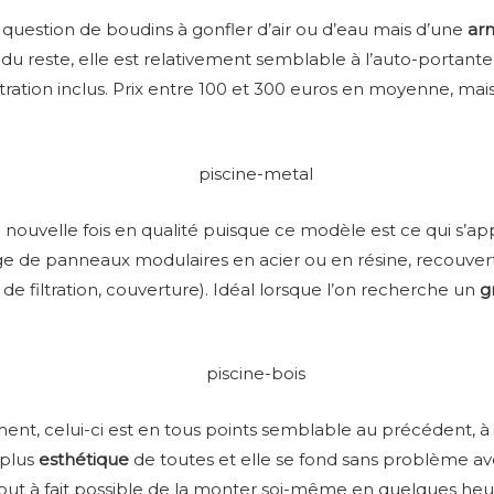
lus question de boudins à gonfler d’air ou d’eau mais d’une
ar
 du reste, elle est relativement semblable à l’auto-portant
ltration inclus. Prix entre 100 et 300 euros en moyenne, ma
nouvelle fois en qualité puisque ce modèle est ce qui s’ap
ge de panneaux modulaires en acier ou en résine, recouvert
de filtration, couverture). Idéal lorsque l’on recherche un
g
t, celui-ci est en tous points semblable au précédent, à l
 plus
esthétique
de toutes et elle se fond sans problème av
t tout à fait possible de la monter soi-même en quelques heur