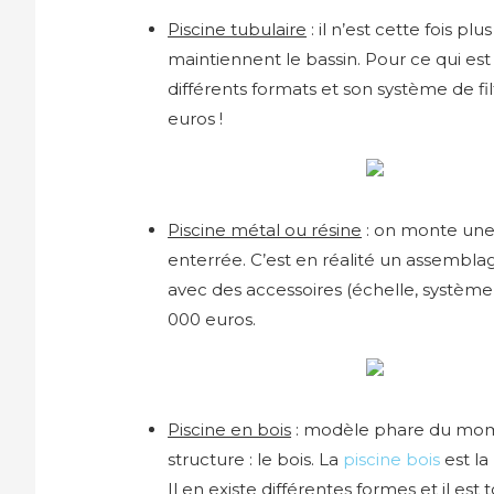
Piscine tubulaire
: il n’est cette fois p
maintiennent le bassin. Pour ce qui est
différents formats et son système de fi
euros !
Piscine métal ou résine
: on monte une 
enterrée. C’est en réalité un assembla
avec des accessoires (échelle, système 
000 euros.
Piscine en bois
: modèle phare du momen
structure : le bois. La
piscine bois
est la
Il en existe différentes formes et il es