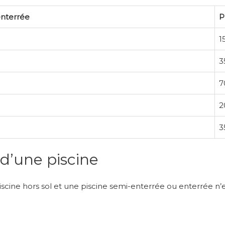
enterrée
P
1
3
7
2
3
 d’une piscine
iscine hors sol et une piscine semi-enterrée ou enterrée n’e