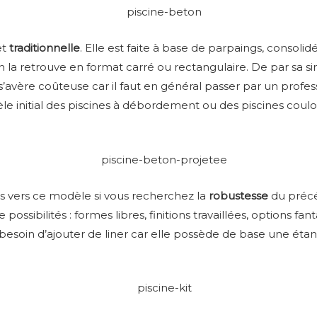
et
traditionnelle
. Elle est faite à base de parpaings, consoli
n la retrouve en format carré ou rectangulaire. De par sa si
n s’avère coûteuse car il faut en général passer par un profess
dèle initial des piscines à débordement ou des piscines coulo
us vers ce modèle si vous recherchez la
robustesse
du préc
sibilités : formes libres, finitions travaillées, options fant
s besoin d’ajouter de liner car elle possède de base une étan