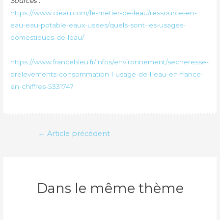
Sources :
https://www.cieau.com/le-metier-de-leau/ressource-en-
eau-eau-potable-eaux-usees/quels-sont-les-usages-
domestiques-de-leau/
https://www.francebleu.fr/infos/environnement/secheresse-
prelevements-consommation-l-usage-de-l-eau-en-france-
en-chiffres-5331747
Navigation
←
Article précédent
de
l’article
Dans le même thème