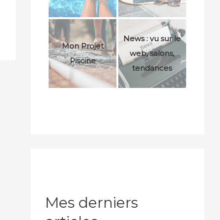
News : vu sur le
Mon Projet
web, salons,
Piscine
tendances
Mes derniers