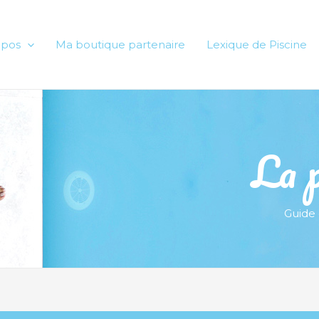
opos
Ma boutique partenaire
Lexique de Piscine
La p
Guide 