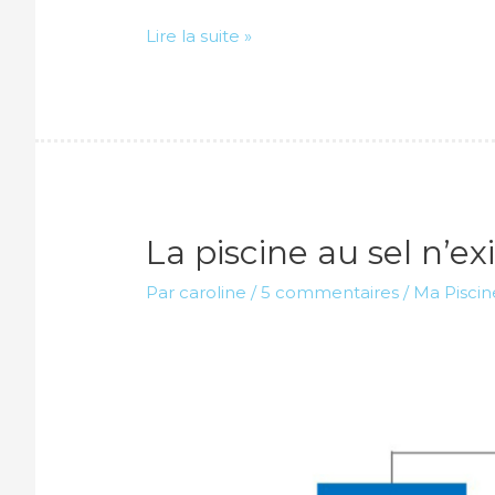
Nettoyer
Lire la suite »
le
fond
d’une
piscine
sans
aspirateur
La piscine au sel n’exi
c’est
possible
Par
caroline
/
5 commentaires
/
Ma Piscin
!