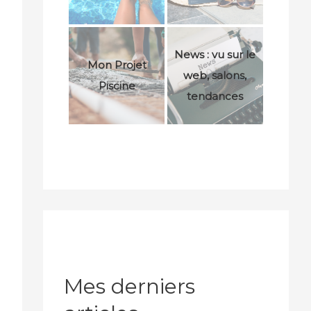
News : vu sur le
Mon Projet
web, salons,
Piscine
tendances
Mes derniers