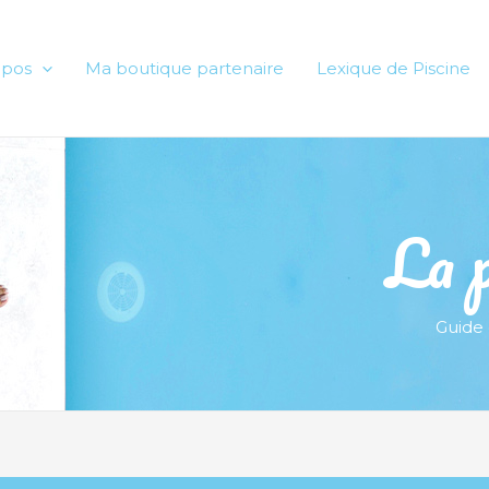
opos
Ma boutique partenaire
Lexique de Piscine
La p
Guide 