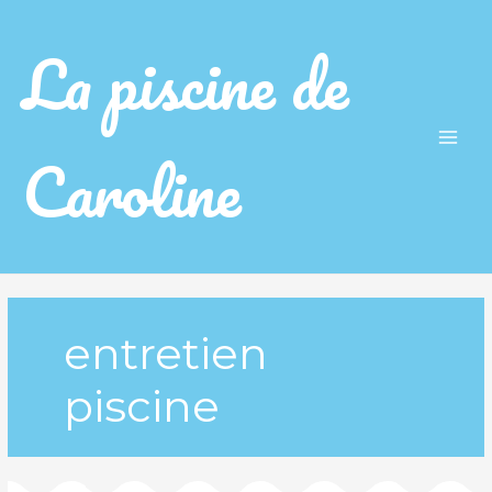
La piscine de
Caroline
Main
Men
entretien
piscine