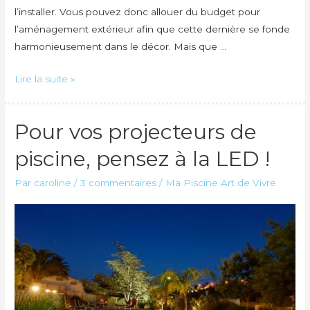
l’installer. Vous pouvez donc allouer du budget pour
l’aménagement extérieur afin que cette dernière se fonde
harmonieusement dans le décor. Mais que …
Que
Lire la suite »
mettre
autour
Pour vos projecteurs de
d’une
piscine
piscine, pensez à la LED !
hors
sol
Par
caroline
/
3 commentaires
/
Ma Piscine Art de Vivre
?
Nos
idées
d’aménagement