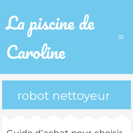
La piscine de
Caroline
Main
Men
robot nettoyeur