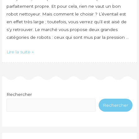
parfaitement propre. Et pour cela, rien ne vaut un bon
robot nettoyeur. Mais comment le choisir ? L’éventail est
en effet très large ; toutefois, vous verrez qu’il est aisé de
s’y retrouver. Le marché vous propose deux grandes
catégories de robots : ceux qui sont mus par la pression …
Quel
Lire la suite »
robot
choisir
pour
nettoyer
ma
Rechercher
piscine
Rechercher
?