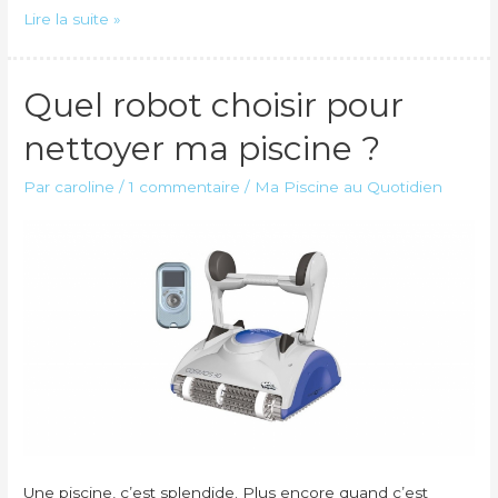
Guide
Lire la suite »
d’achat
pour
Quel robot choisir pour
choisir
son
nettoyer ma piscine ?
robot
de
Par
caroline
/
1 commentaire
/
Ma Piscine au Quotidien
piscine
Une piscine, c’est splendide. Plus encore quand c’est