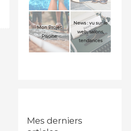
News : vu sur le
Mon Projet
web, salons,
Piscine
tendances
Mes derniers