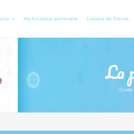
opos
Ma boutique partenaire
Lexique de Piscine
La p
Guide 