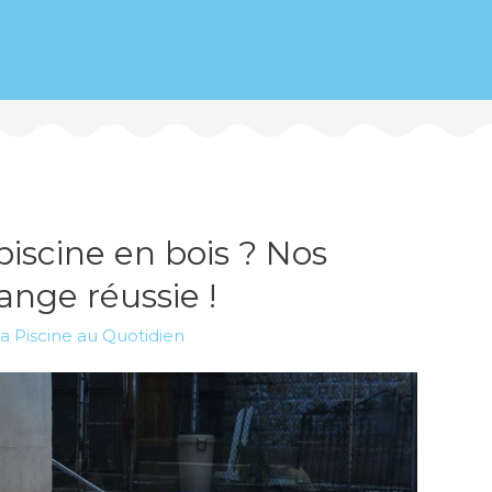
scine en bois ? Nos
ange réussie !
a Piscine au Quotidien