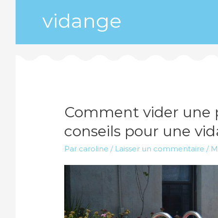
vidange
Comment vider une pi
conseils pour une vid
Par
caroline
/
Laisser un commentaire
/
M