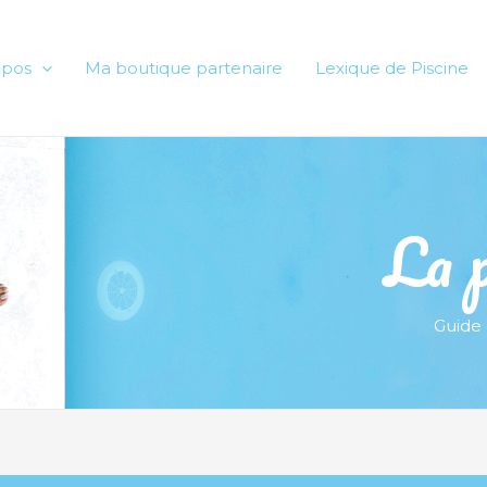
opos
Ma boutique partenaire
Lexique de Piscine
La p
Guide 