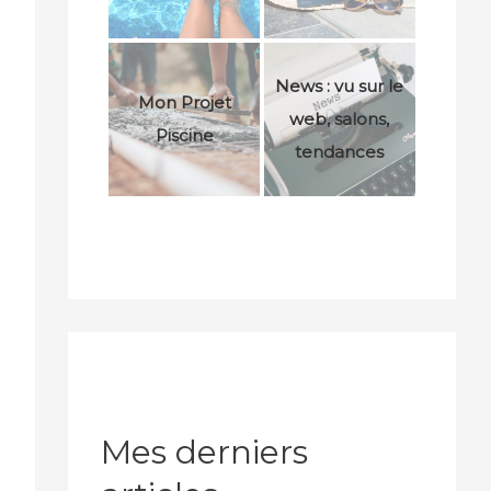
News : vu sur le
Mon Projet
web, salons,
Piscine
tendances
Mes derniers