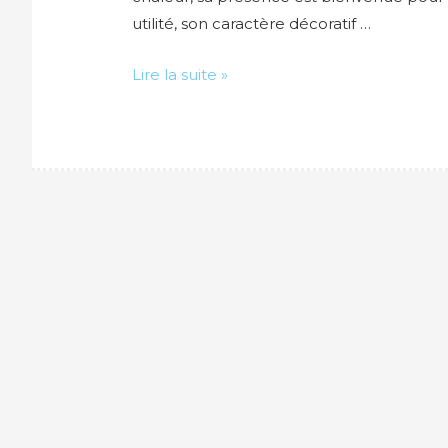
utilité, son caractère décoratif …
Comment
Lire la suite »
vider
une
piscine
en
bois
?
Nos
conseils
pour
une
vidange
réussie
!