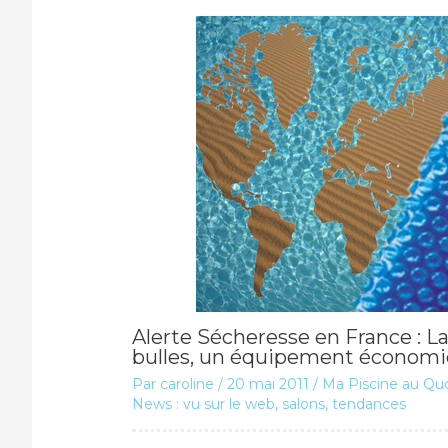
Alerte Sécheresse en France : La
bulles, un équipement économi
Par
caroline
/
20 mai 2011
/
Ma Piscine au Quo
News : vu sur le web, salons, tendances