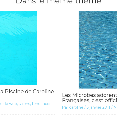
Dans le même thème
la Piscine de Caroline
Les Microbes adorent
Françaises, c’est offici
ur le web, salons, tendances
Par
caroline
/
5 janvier 2011
/
N