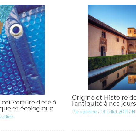
Origine et Histoire de 
 couverture d’été à
l’antiquité à nos jours
que et écologique
Par
caroline
/
19 juillet 2011
/
Ne
tidien
,