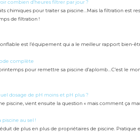
ir combien d’heures filtrer par jour ?
its chimiques pour traiter sa piscine…Mais la filtration est
ps de filtration !
onflable est l’équipement qui a le meilleur rapport bien-être
thode complète
e printemps pour remettre sa piscine d’aplomb…C’est le mom
Quel dosage de pH moins et pH plus ?
ne piscine, vient ensuite la question « mais comment ça ma
 piscine au sel !
 séduit de plus en plus de propriétaires de piscine. Pratiqu