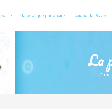
opos
Ma boutique partenaire
Lexique de Piscine
La p
Guide 