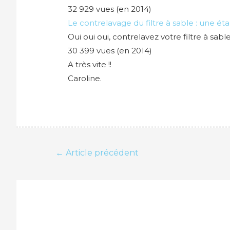
32 929 vues (en 2014)
Le contrelavage du filtre à sable : une ét
Oui oui oui, contrelavez votre filtre à sabl
30 399 vues (en 2014)
A très vite !!
Caroline.
Navigation
←
Article précédent
de
l’article